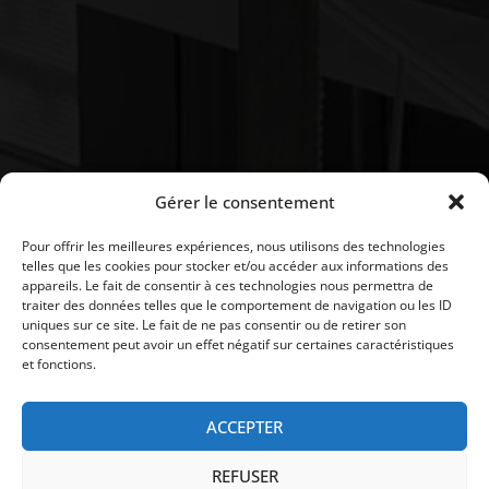
Gérer le consentement
Pour offrir les meilleures expériences, nous utilisons des technologies
telles que les cookies pour stocker et/ou accéder aux informations des
appareils. Le fait de consentir à ces technologies nous permettra de
traiter des données telles que le comportement de navigation ou les ID
uniques sur ce site. Le fait de ne pas consentir ou de retirer son
consentement peut avoir un effet négatif sur certaines caractéristiques
et fonctions.
ACCEPTER
Copyright © IDesign | Tous droits réservés |
|
Paiement
REFUSER
|
|
|
|
Notre boutique
Actualités
Mentions légales
CGV
RGPD