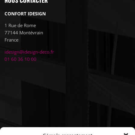
CONFORT IDESIGN
1 Rue de Rome
77144
Montévrain
France
idesign@idesign-deco.fr
01 60 36 10 00