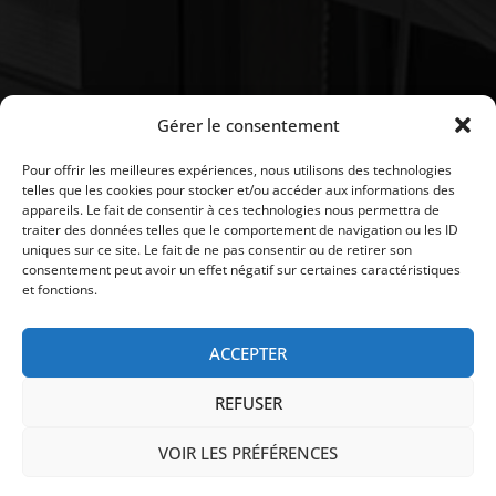
Gérer le consentement
Pour offrir les meilleures expériences, nous utilisons des technologies
telles que les cookies pour stocker et/ou accéder aux informations des
appareils. Le fait de consentir à ces technologies nous permettra de
traiter des données telles que le comportement de navigation ou les ID
uniques sur ce site. Le fait de ne pas consentir ou de retirer son
consentement peut avoir un effet négatif sur certaines caractéristiques
et fonctions.
ACCEPTER
Copyright © IDesign | Tous droits réservés |
|
Paiement
REFUSER
|
|
|
|
Notre boutique
Actualités
Mentions légales
CGV
RGPD
|
Plan du site
VOIR LES PRÉFÉRENCES