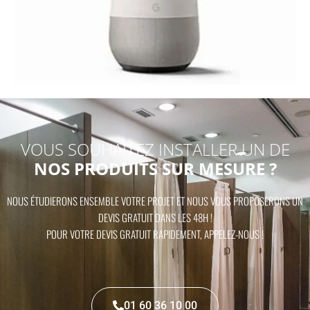
VOUS SOUHAITEZ INSTALLER UN DE
NOS PRODUITS SUR MESURE ?
NOUS ÉTUDIERONS ENSEMBLE VOTRE PROJET ET NOUS VOUS PROPOSERONS UN
DEVIS GRATUIT DANS LES 48H !
POUR VOTRE DEVIS GRATUIT RAPIDEMENT, APPELEZ-NOUS !
01 60 36 10 00