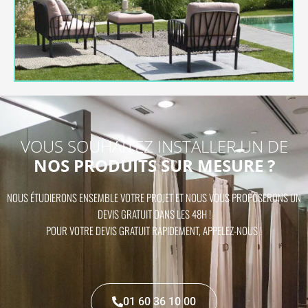
VOUS SOUHAITEZ INSTALLER UN DE
NOS PRODUITS SUR MESURE ?
NOUS ÉTUDIERONS ENSEMBLE VOTRE PROJET ET NOUS VOUS PROPOSERONS UN
DEVIS GRATUIT DANS LES 48H !
POUR VOTRE DEVIS GRATUIT RAPIDEMENT, APPELEZ-NOUS !
01 60 36 10 00