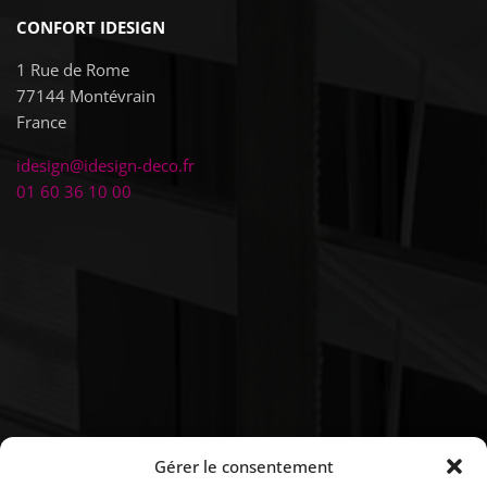
CONFORT IDESIGN
1 Rue de Rome
77144
Montévrain
France
idesign@idesign-deco.fr
01 60 36 10 00
Gérer le consentement