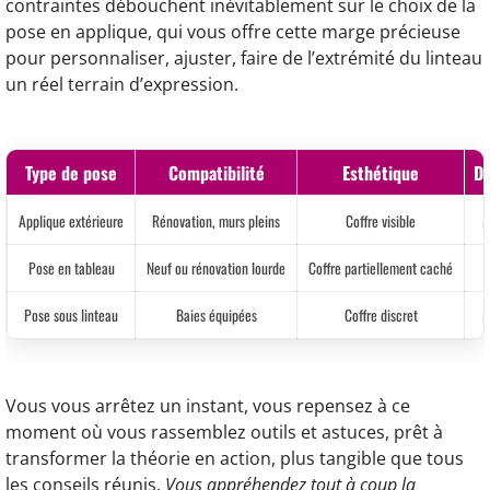
contraintes débouchent inévitablement sur le choix de la
pose en applique, qui vous offre cette marge précieuse
pour personnaliser, ajuster, faire de l’extrémité du linteau
un réel terrain d’expression.
Type de pose
Compatibilité
Esthétique
Di
Applique extérieure
Rénovation, murs pleins
Coffre visible
M
Pose en tableau
Neuf ou rénovation lourde
Coffre partiellement caché
Pose sous linteau
Baies équipées
Coffre discret
M
Vous vous arrêtez un instant, vous repensez à ce
moment où vous rassemblez outils et astuces, prêt à
transformer la théorie en action, plus tangible que tous
les conseils réunis.
Vous appréhendez tout à coup la